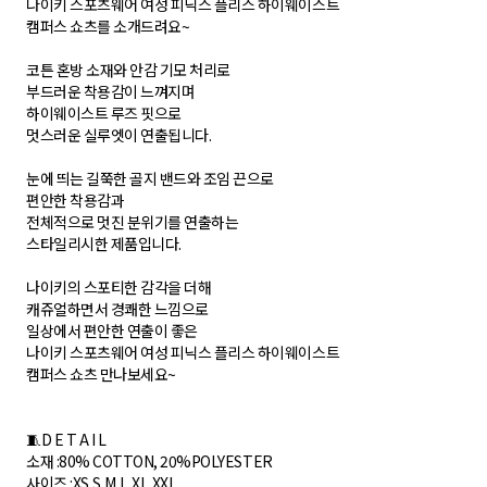
나이키 스포츠웨어 여성 피닉스 플리스 하이웨이스트
캠퍼스 쇼츠를 소개드려요~
코튼 혼방 소재와 안감 기모 처리로
부드러운 착용감이 느껴지며
하이웨이스트 루즈 핏으로
멋스러운 실루엣이 연출됩니다.
눈에 띄는 길쭉한 골지 밴드와 조임 끈으로
편안한 착용감과
전체적으로 멋진 분위기를 연출하는
스타일리시한 제품입니다.
나이키의 스포티한 감각을 더해
캐쥬얼하면서 경쾌한 느낌으로
일상에서 편안한 연출이 좋은
나이키 스포츠웨어 여성 피닉스 플리스 하이웨이스트
캠퍼스 쇼츠 만나보세요~
🧵D E T A I L
소재 :80% COTTON, 20%POLYESTER
사이즈 :XS,S,M,L,XL,XXL