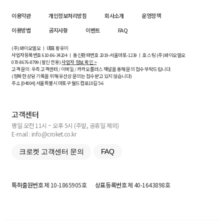
이용약관
개인정보처리방침
회사소개
운영정책
이용방법
공지사항
이벤트
FAQ
(주)와이오엘오 ㅣ 대표 황유미
사업자등록번호
610-86-34204
ㅣ 통신판매번호 2019-서울마포-1239 ㅣ 호스팅 (주)와이오엘오
070-8676-8799 (발신 전용)
사업자 정보 확인 >
고객 문의: 우측 고객센터 / 이메일 / 카카오플러스 채널을 통해 문의 접수 부탁드립니다.
(정확한 상담 기록을 위해 유선상 문의는 접수받고 있지 않습니다)
주소 [
04004
] 서울특별시 마포구 월드컵로10길
5-6
고객센터
평일 오전 11시 ~ 오후 5시 (주말, 공휴일 제외)
E-mail : info@croket.co.kr
크로켓 고객센터 문의
FAQ
특허출원번호
제 10-1865905호
상표등록번호
제 40-1643898호