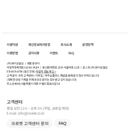
이용약관
개인정보처리방침
회사소개
운영정책
이용방법
공지사항
이벤트
FAQ
(주)와이오엘오 ㅣ 대표 황유미
사업자등록번호
610-86-34204
ㅣ 통신판매번호 2019-서울마포-1239 ㅣ 호스팅 (주)와이오엘오
070-8676-8799 (발신 전용)
사업자 정보 확인 >
고객 문의: 우측 고객센터 / 이메일 / 카카오플러스 채널을 통해 문의 접수 부탁드립니다.
(정확한 상담 기록을 위해 유선상 문의는 접수받고 있지 않습니다)
주소 [
04004
] 서울특별시 마포구 월드컵로10길
5-6
고객센터
평일 오전 11시 ~ 오후 5시 (주말, 공휴일 제외)
E-mail : info@croket.co.kr
크로켓 고객센터 문의
FAQ