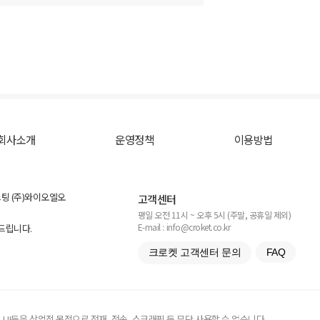
회사소개
운영정책
이용방법
스팅 (주)와이오엘오
고객센터
평일 오전 11시 ~ 오후 5시 (주말, 공휴일 제외)
E-mail : info@croket.co.kr
탁드립니다.
크로켓 고객센터 문의
FAQ
UI등을 상업적 목적으로 전재, 전송, 스크래핑 등 무단 사용할 수 없습니다.