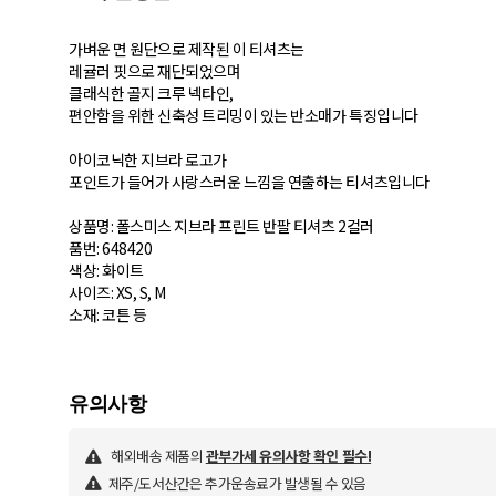
가벼운 면 원단으로 제작된 이 티셔츠는
레귤러 핏으로 재단되었으며
클래식한 골지 크루 넥타인,
편안함을 위한 신축성 트리밍이 있는 반소매가 특징입니다
아이코닉한 지브라 로고가
포인트가 들어가 사랑스러운 느낌을 연출하는 티셔츠입니다
상품명: 폴스미스 지브라 프린트 반팔 티셔츠 2컬러
품번: 648420
색상: 화이트
사이즈: XS, S, M
소재: 코튼 등
해외배송 제품의
관부가세 유의사항 확인 필수!
제주/도서산간은 추가운송료가 발생될 수 있음