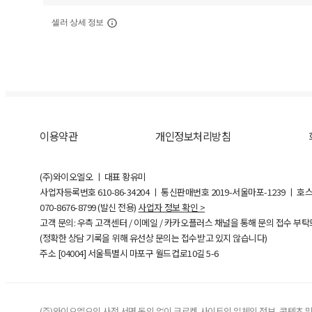
셀러 상세 정보
이용약관
개인정보처리방침
(주)와이오엘오 ㅣ 대표 황유미
사업자등록번호
610-86-34204
ㅣ 통신판매번호 2019-서울마포-1239 ㅣ 호
070-8676-8799 (발신 전용)
사업자 정보 확인 >
고객 문의: 우측 고객센터 / 이메일 / 카카오플러스 채널을 통해 문의 접수 부
(정확한 상담 기록을 위해 유선상 문의는 접수받고 있지 않습니다)
주소 [
04004
] 서울특별시 마포구 월드컵로10길
5-6
(주)와이오엘오의 사전 서면 동의 없이 크로켓 사이트의 일체의 정보, 콘텐츠 및 