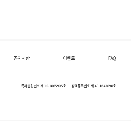
공지사항
이벤트
FAQ
특허출원번호
제 10-1865905호
상표등록번호
제 40-1643898호