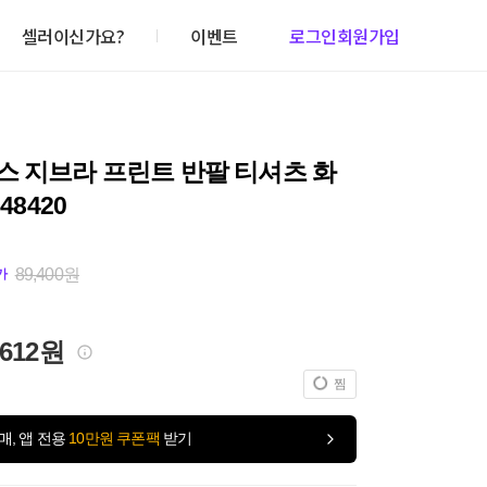
셀러이신가요?
이벤트
로그인
회원가입
스 지브라 프린트 반팔 티셔츠 화
648420
89,400원
가
,612원
찜
매, 앱 전용
10만원 쿠폰팩
받기