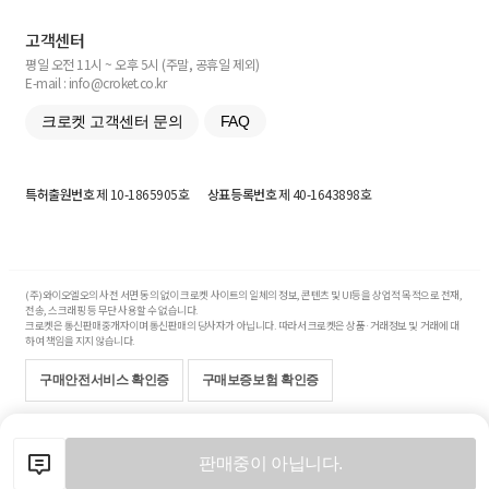
고객센터
평일 오전 11시 ~ 오후 5시 (주말, 공휴일 제외)
E-mail : info@croket.co.kr
크로켓 고객센터 문의
FAQ
특허출원번호
제 10-1865905호
상표등록번호
제 40-1643898호
(주)와이오엘오의 사전 서면 동의 없이 크로켓 사이트의 일체의 정보, 콘텐츠 및 UI등을 상업적 목적으로 전재,
전송, 스크래핑 등 무단 사용할 수 없습니다.
크로켓은 통신판매중개자이며 통신판매의 당사자가 아닙니다. 따라서 크로켓은 상품·거래정보 및 거래에 대
하여 책임을 지지 않습니다.
구매안전서비스 확인증
구매보증보험 확인증
Copyright© 2017-2026 YOLO Co, Ltd. All rights reserved.
판매중이 아닙니다.