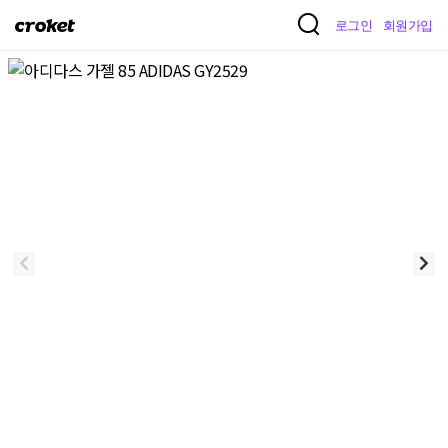
크
로그인
회원가입
로
켓