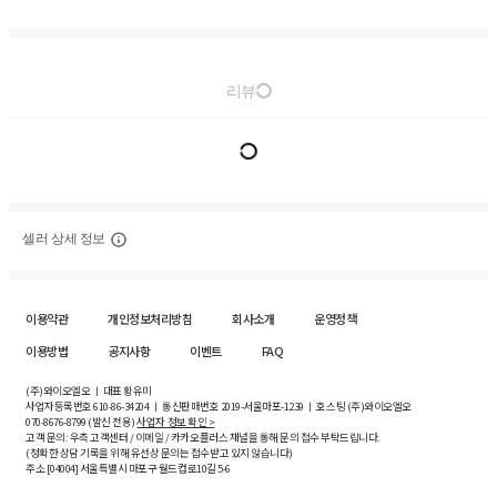
리뷰
셀러 상세 정보
이용약관
개인정보처리방침
회사소개
운영정책
이용방법
공지사항
이벤트
FAQ
(주)와이오엘오 ㅣ 대표 황유미
사업자등록번호
610-86-34204
ㅣ 통신판매번호 2019-서울마포-1239 ㅣ 호스팅 (주)와이오엘오
070-8676-8799 (발신 전용)
사업자 정보 확인 >
고객 문의: 우측 고객센터 / 이메일 / 카카오플러스 채널을 통해 문의 접수 부탁드립니다.
(정확한 상담 기록을 위해 유선상 문의는 접수받고 있지 않습니다)
주소 [
04004
] 서울특별시 마포구 월드컵로10길
5-6