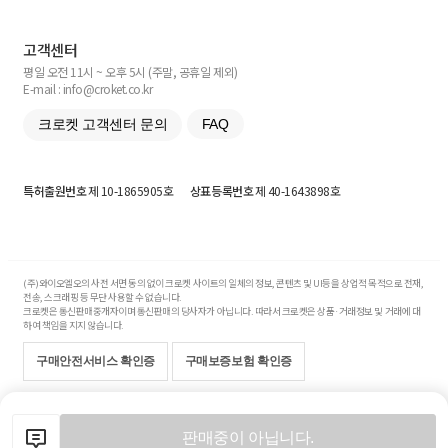
고객센터
평일 오전 11시 ~ 오후 5시 (주말, 공휴일 제외)
E-mail : info@croket.co.kr
크로켓 고객센터 문의
FAQ
특허출원번호
제 10-1865905호
상표등록번호
제 40-1643898호
(주)와이오엘오의 사전 서면 동의 없이 크로켓 사이트의 일체의 정보, 콘텐츠 및 UI등을 상업적 목적으로 전재,
전송, 스크래핑 등 무단 사용할 수 없습니다.
크로켓은 통신판매중개자이며 통신판매의 당사자가 아닙니다. 따라서 크로켓은 상품·거래정보 및 거래에 대
하여 책임을 지지 않습니다.
구매안전서비스 확인증
구매보증보험 확인증
Copyright© 2017-2026 YOLO Co, Ltd. All rights reserved.
판매중이 아닙니다.