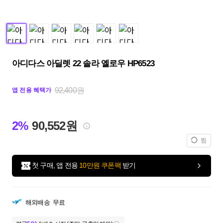
아디다스 아딜렛 22 솔라 옐로우 HP6523
92,400원
앱 전용 혜택가
2%
90,552원
찜
첫 구매, 앱 전용
10만원 쿠폰팩
받기
해외배송
무료