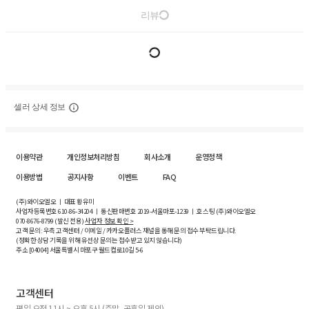
리뷰
셀러 상세 정보
이용약관
개인정보처리방침
회사소개
운영정책
이용방법
공지사항
이벤트
FAQ
(주)와이오엘오 ㅣ 대표 황유미
사업자등록번호
610-86-34204
ㅣ 통신판매번호 2019-서울마포-1239 ㅣ 호스팅 (주)와이오엘오
070-8676-8799 (발신 전용)
사업자 정보 확인 >
고객 문의: 우측 고객센터 / 이메일 / 카카오플러스 채널을 통해 문의 접수 부탁드립니다.
(정확한 상담 기록을 위해 유선상 문의는 접수받고 있지 않습니다)
주소 [
04004
] 서울특별시 마포구 월드컵로10길
5-6
고객센터
평일 오전 11시 ~ 오후 5시 (주말, 공휴일 제외)