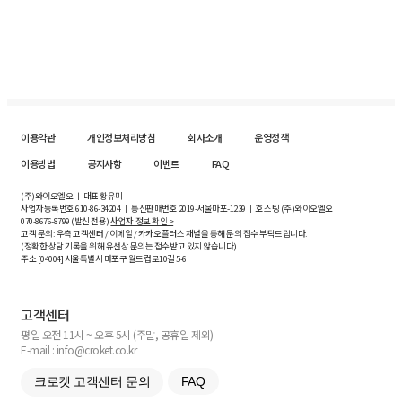
이용약관
개인정보처리방침
회사소개
운영정책
이용방법
공지사항
이벤트
FAQ
(주)와이오엘오 ㅣ 대표 황유미
사업자등록번호
610-86-34204
ㅣ 통신판매번호 2019-서울마포-1239 ㅣ 호스팅 (주)와이오엘오
070-8676-8799 (발신 전용)
사업자 정보 확인 >
고객 문의: 우측 고객센터 / 이메일 / 카카오플러스 채널을 통해 문의 접수 부탁드립니다.
(정확한 상담 기록을 위해 유선상 문의는 접수받고 있지 않습니다)
주소 [
04004
] 서울특별시 마포구 월드컵로10길
5-6
고객센터
평일 오전 11시 ~ 오후 5시 (주말, 공휴일 제외)
E-mail : info@croket.co.kr
크로켓 고객센터 문의
FAQ