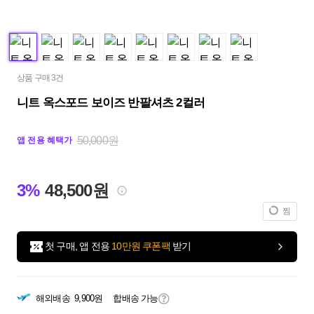
상품 구매 3건
니트 옥스포드 보이즈 반팔셔츠 2컬러
50,000원
앱 전용 혜택가
3%
48,500원
찜
첫 구매, 앱 전용
10만원 쿠폰팩
받기
해외배송
9,900원
합배송 가능