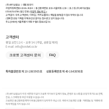
(주)와이오엘오 ㅣ 대표 황유미
사업자등록번호
610-86-34204
ㅣ 통신판매번호 2019-서울마포-1239 ㅣ 호스팅 (주)와이오엘오
070-8676-8799 (발신 전용)
사업자 정보 확인 >
고객 문의: 우측 고객센터 / 이메일 / 카카오플러스 채널을 통해 문의 접수 부탁드립니다.
(정확한 상담 기록을 위해 유선상 문의는 접수받고 있지 않습니다)
주소 [
04004
] 서울특별시 마포구 월드컵로10길
5-6
고객센터
평일 오전 11시 ~ 오후 5시 (주말, 공휴일 제외)
E-mail : info@croket.co.kr
크로켓 고객센터 문의
FAQ
특허출원번호
제 10-1865905호
상표등록번호
제 40-1643898호
(주)와이오엘오의 사전 서면 동의 없이 크로켓 사이트의 일체의 정보, 콘텐츠 및 UI등을 상업적 목적으로 전재,
전송, 스크래핑 등 무단 사용할 수 없습니다.
크로켓은 통신판매중개자이며 통신판매의 당사자가 아닙니다. 따라서 크로켓은 상품·거래정보 및 거래에 대
하여 책임을 지지 않습니다.