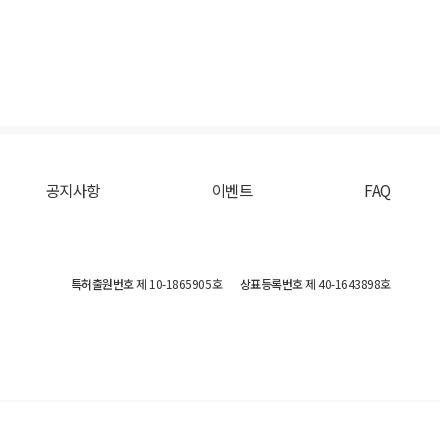
공지사항
이벤트
FAQ
특허출원번호
제 10-1865905호
상표등록번호
제 40-1643898호