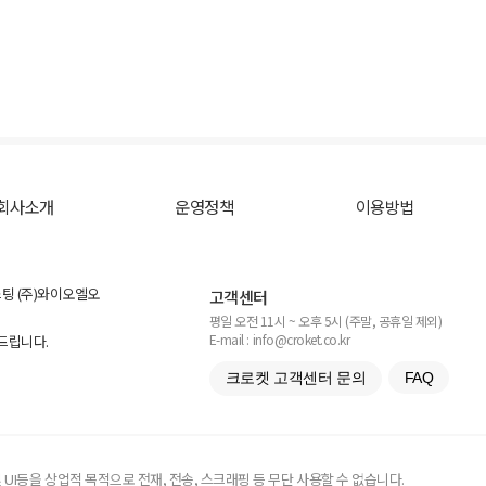
회사소개
운영정책
이용방법
스팅 (주)와이오엘오
고객센터
평일 오전 11시 ~ 오후 5시 (주말, 공휴일 제외)
E-mail : info@croket.co.kr
탁드립니다.
크로켓 고객센터 문의
FAQ
UI등을 상업적 목적으로 전재, 전송, 스크래핑 등 무단 사용할 수 없습니다.