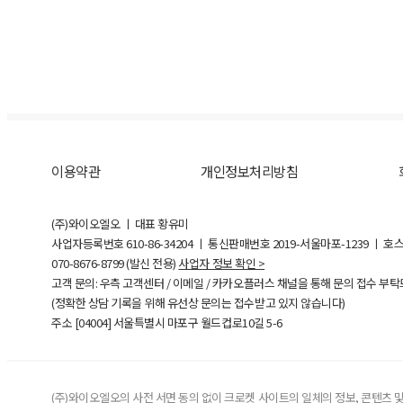
이용약관
개인정보처리방침
(주)와이오엘오 ㅣ 대표 황유미
사업자등록번호
610-86-34204
ㅣ 통신판매번호 2019-서울마포-1239 ㅣ 호
070-8676-8799 (발신 전용)
사업자 정보 확인 >
고객 문의: 우측 고객센터 / 이메일 / 카카오플러스 채널을 통해 문의 접수 부
(정확한 상담 기록을 위해 유선상 문의는 접수받고 있지 않습니다)
주소 [
04004
] 서울특별시 마포구 월드컵로10길
5-6
(주)와이오엘오의 사전 서면 동의 없이 크로켓 사이트의 일체의 정보, 콘텐츠 및 