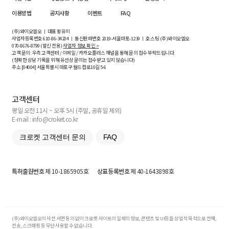
이용방법
공지사항
이벤트
FAQ
(주)와이오엘오 ㅣ 대표 황유미
사업자등록번호
610-86-34204
ㅣ 통신판매번호 2019-서울마포-1239 ㅣ 호스팅 (주)와이오엘오
070-8676-8799 (발신 전용)
사업자 정보 확인 >
고객 문의: 우측 고객센터 / 이메일 / 카카오플러스 채널을 통해 문의 접수 부탁드립니다.
(정확한 상담 기록을 위해 유선상 문의는 접수받고 있지 않습니다)
주소 [
04004
] 서울특별시 마포구 월드컵로10길
5-6
고객센터
평일 오전 11시 ~ 오후 5시 (주말, 공휴일 제외)
E-mail : info@croket.co.kr
크로켓 고객센터 문의
FAQ
특허출원번호
제 10-1865905호
상표등록번호
제 40-1643898호
(주)와이오엘오의 사전 서면 동의 없이 크로켓 사이트의 일체의 정보, 콘텐츠 및 UI등을 상업적 목적으로 전재,
전송, 스크래핑 등 무단 사용할 수 없습니다.