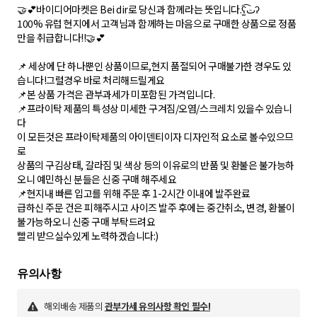
🤝💕바이디어마켓은 Bei dir로 당신과 함께라는 뜻입니다.ʕت̫͡ʔ
100% 유럽 현지에서 고객님과 함께하는 마음으로 구매한 상품으로 정품
만을 취급합니다!!🤝💕
📌 세상에 단 하나뿐인 상품이므로,현지 품절되어 구매불가한 경우도 있
습니다!그럴경우 바로 처리해드릴게요
📌본 상품 가격은 관부과세가 미포함된 가격입니다.
📌프라이탁 제품의 특성상 미세한 구겨짐/오염/스크레치 있을수 있습니
다
이 모든것은 프라이탁제품의 아이덴티이자 디자인적 요소로 볼수있으므
로
상품의 구김상태, 갈라짐 및 색상 등의 이유로의 반품 및 환불은 불가능하
오니 예민하신 분들은 신중 구매 해주세요
📌현지내 빠른 입고를 위해 주문 후 1-2시간 이내에 발주완료
급하신 주문 건은 피해주시고 사이즈 발주 후에는 중간취소, 변경, 환불이
불가능하오니 신중 구매 부탁드려요
해외배송 제품의
관부가세 유의사항 확인 필수!