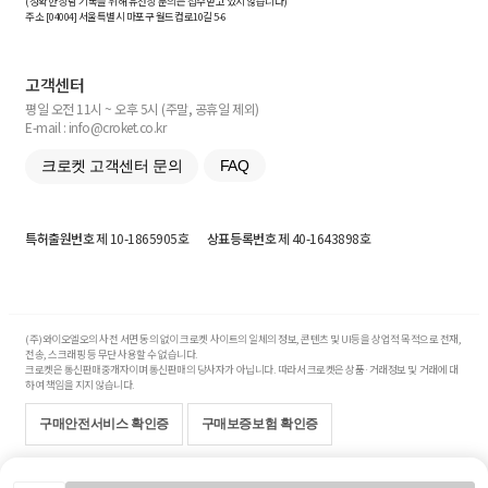
(정확한 상담 기록을 위해 유선상 문의는 접수받고 있지 않습니다)
주소 [
04004
] 서울특별시 마포구 월드컵로10길
5-6
고객센터
평일 오전 11시 ~ 오후 5시 (주말, 공휴일 제외)
E-mail : info@croket.co.kr
크로켓 고객센터 문의
FAQ
특허출원번호
제 10-1865905호
상표등록번호
제 40-1643898호
(주)와이오엘오의 사전 서면 동의 없이 크로켓 사이트의 일체의 정보, 콘텐츠 및 UI등을 상업적 목적으로 전재,
전송, 스크래핑 등 무단 사용할 수 없습니다.
크로켓은 통신판매중개자이며 통신판매의 당사자가 아닙니다. 따라서 크로켓은 상품·거래정보 및 거래에 대
하여 책임을 지지 않습니다.
구매안전서비스 확인증
구매보증보험 확인증
Copyright© 2017-2026 YOLO Co, Ltd. All rights reserved.