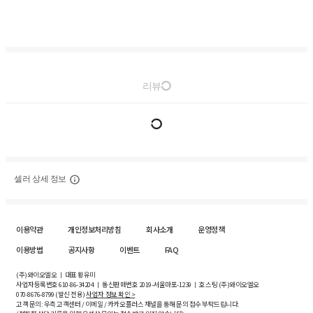
리뷰
셀러 상세 정보
이용약관
개인정보처리방침
회사소개
운영정책
이용방법
공지사항
이벤트
FAQ
(주)와이오엘오 ㅣ 대표 황유미
사업자등록번호
610-86-34204
ㅣ 통신판매번호 2019-서울마포-1239 ㅣ 호스팅 (주)와이오엘오
070-8676-8799 (발신 전용)
사업자 정보 확인 >
고객 문의: 우측 고객센터 / 이메일 / 카카오플러스 채널을 통해 문의 접수 부탁드립니다.