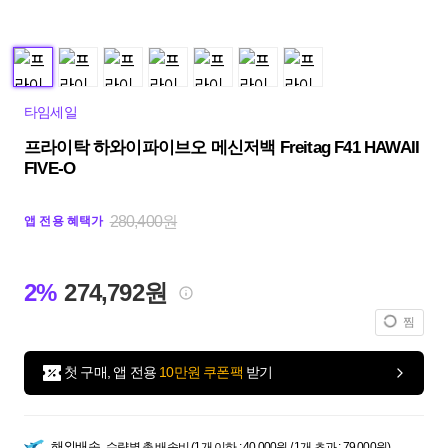
타임세일
프라이탁 하와이파이브오 메신저백 Freitag F41 HAWAII
FIVE-O
280,400원
앱 전용 혜택가
2%
274,792원
찜
첫 구매, 앱 전용
10만원 쿠폰팩
받기
해외배송
수량별 총 배송비 (1개 이하 : 40,000원 / 1개 초과 : 79,000원)