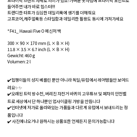
프라이탁 브랜드 자체로 의미가 있죠?가벼운 옷차림에 프라이탁 포인트로
들어주면 내가 바로 힙스터!!!
트랜디한 타프가 심심한 데일리룩에 생기를 더해줘요
고프코어,캐주얼룩등 스타일함과 데일리한 활용도 동시에 가져가세요
*F41_ Hawaii Five O 메신저 백
300 × 90 × 170 mm (L × B × H)
11.8 × 3.5 × 6.7 inch (L × B × H)
Gewicht: 460 g
Volumen: 2 l
✔️힙쟁이들의 성지 베를린 뿐만 아니라 독일/유럽에서 레어템들만 보여드
려요✨✨
✔️ 오래된 트럭 방수천, 버려진 자전거 바퀴의 고무튜브 및 폐차의 안전벨
트로 세상에서 단 하나뿐인 업사이클링 가방을 만듭니다
✔️인터넷에 저가로 올라와있는 가품들과 다르게 유럽에서 보내드리는 정
품입니다
✔️ 사진에나오거나 원하시는 상품또한 언제든지 문의가능합니다