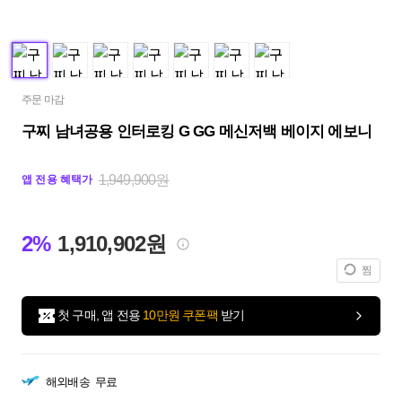
주문 마감
구찌 남녀공용 인터로킹 G GG 메신저백 베이지 에보니
1,949,900원
앱 전용 혜택가
2%
1,910,902원
찜
첫 구매, 앱 전용
10만원 쿠폰팩
받기
해외배송
무료