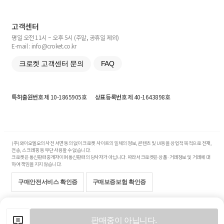
고객센터
평일 오전 11시 ~ 오후 5시 (주말, 공휴일 제외)
E-mail : info@croket.co.kr
크로켓 고객센터 문의
FAQ
특허출원번호
제 10-1865905호
상표등록번호
제 40-1643898호
(주)와이오엘오의 사전 서면 동의 없이 크로켓 사이트의 일체의 정보, 콘텐츠 및 UI등을 상업적 목적으로 전재,
전송, 스크래핑 등 무단 사용할 수 없습니다.
크로켓은 통신판매중개자이며 통신판매의 당사자가 아닙니다. 따라서 크로켓은 상품·거래정보 및 거래에 대
하여 책임을 지지 않습니다.
구매안전서비스 확인증
구매보증보험 확인증
Copyright© 2017-2026 YOLO Co, Ltd. All rights reserved.
판매중이 아닙니다.