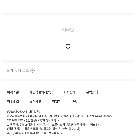
리뷰
셀러 상세 정보
이용약관
개인정보처리방침
회사소개
운영정책
이용방법
공지사항
이벤트
FAQ
(주)와이오엘오 ㅣ 대표 황유미
사업자등록번호
610-86-34204
ㅣ 통신판매번호 2019-서울마포-1239 ㅣ 호스팅 (주)와이오엘오
070-8676-8799 (발신 전용)
사업자 정보 확인 >
고객 문의: 우측 고객센터 / 이메일 / 카카오플러스 채널을 통해 문의 접수 부탁드립니다.
(정확한 상담 기록을 위해 유선상 문의는 접수받고 있지 않습니다)
주소 [
04004
] 서울특별시 마포구 월드컵로10길
5-6