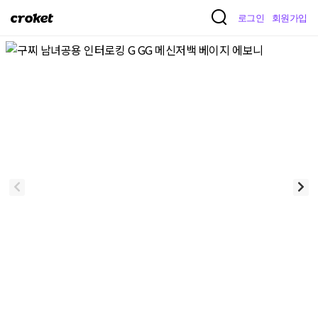
크
로그인
회원가입
로
켓