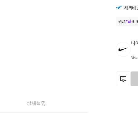
해외배
평균
7일
내 배
나
Nike
상세설명