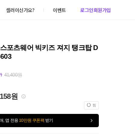
셀러이신가요?
이벤트
로그인
회원가입
 스포츠웨어 빅키즈 져지 탱크탑 D
-603
41,400원
가
,158원
찜
매, 앱 전용
10만원 쿠폰팩
받기