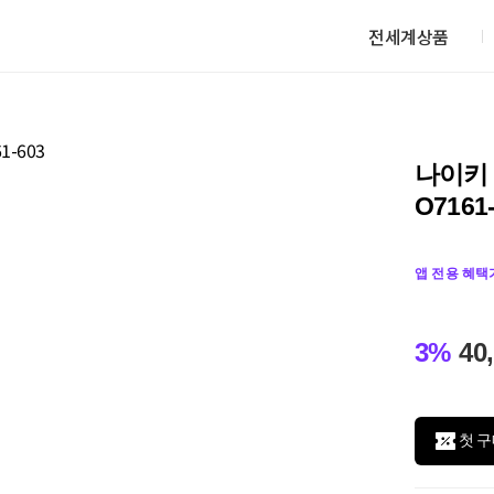
전세계상품
나이키
O7161
앱 전용 혜택
3%
40
첫 구