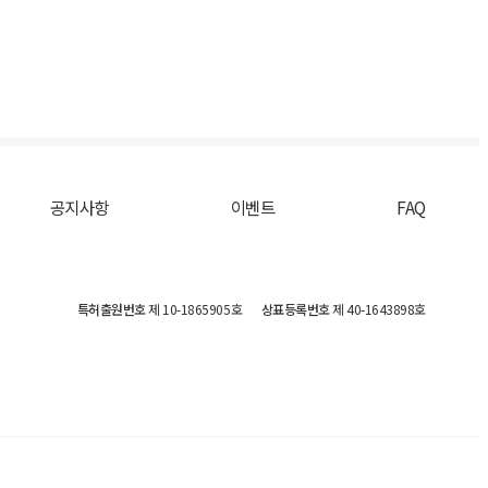
공지사항
이벤트
FAQ
특허출원번호
제 10-1865905호
상표등록번호
제 40-1643898호