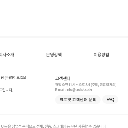
회사소개
운영정책
이용방법
스팅 (주)와이오엘오
고객센터
평일 오전 11시 ~ 오후 5시 (주말, 공휴일 제외)
E-mail : info@croket.co.kr
탁드립니다.
크로켓 고객센터 문의
FAQ
UI등을 상업적 목적으로 전재, 전송, 스크래핑 등 무단 사용할 수 없습니다.