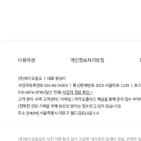
이용약관
개인정보처리방침
(주)와이오엘오 ㅣ 대표 황유미
사업자등록번호
610-86-34204
ㅣ 통신판매번호 2019-서울마포-1239 ㅣ 호
070-8676-8799 (발신 전용)
사업자 정보 확인 >
고객 문의: 우측 고객센터 / 이메일 / 카카오플러스 채널을 통해 문의 접수 부
(정확한 상담 기록을 위해 유선상 문의는 접수받고 있지 않습니다)
주소 [
04004
] 서울특별시 마포구 월드컵로10길
5-6
(주)와이오엘오의 사전 서면 동의 없이 크로켓 사이트의 일체의 정보, 콘텐츠 및 