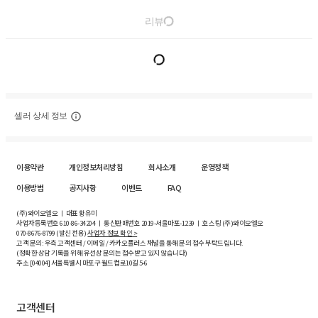
리뷰
셀러 상세 정보
이용약관
개인정보처리방침
회사소개
운영정책
이용방법
공지사항
이벤트
FAQ
(주)와이오엘오 ㅣ 대표 황유미
사업자등록번호
610-86-34204
ㅣ 통신판매번호 2019-서울마포-1239 ㅣ 호스팅 (주)와이오엘오
070-8676-8799 (발신 전용)
사업자 정보 확인 >
고객 문의: 우측 고객센터 / 이메일 / 카카오플러스 채널을 통해 문의 접수 부탁드립니다.
(정확한 상담 기록을 위해 유선상 문의는 접수받고 있지 않습니다)
주소 [
04004
] 서울특별시 마포구 월드컵로10길
5-6
고객센터