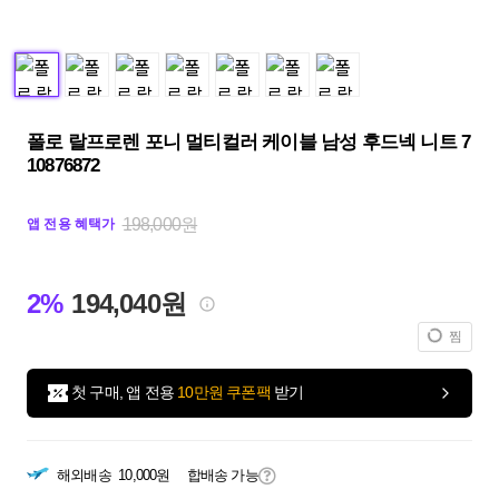
폴로 랄프로렌 포니 멀티컬러 케이블 남성 후드넥 니트 7
10876872
198,000원
앱 전용 혜택가
2%
194,040원
찜
첫 구매, 앱 전용
10만원 쿠폰팩
받기
해외배송
10,000원
합배송 가능