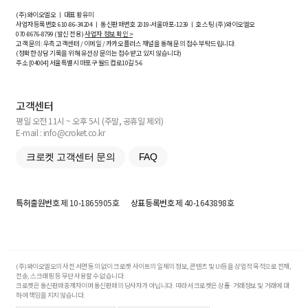
(주)와이오엘오 ㅣ 대표 황유미
사업자등록번호
610-86-34204
ㅣ 통신판매번호 2019-서울마포-1239 ㅣ 호스팅 (주)와이오엘오
070-8676-8799 (발신 전용)
사업자 정보 확인 >
고객 문의: 우측 고객센터 / 이메일 / 카카오플러스 채널을 통해 문의 접수 부탁드립니다.
(정확한 상담 기록을 위해 유선상 문의는 접수받고 있지 않습니다)
주소 [
04004
] 서울특별시 마포구 월드컵로10길
5-6
고객센터
평일 오전 11시 ~ 오후 5시 (주말, 공휴일 제외)
E-mail : info@croket.co.kr
크로켓 고객센터 문의
FAQ
특허출원번호
제 10-1865905호
상표등록번호
제 40-1643898호
(주)와이오엘오의 사전 서면 동의 없이 크로켓 사이트의 일체의 정보, 콘텐츠 및 UI등을 상업적 목적으로 전재,
전송, 스크래핑 등 무단 사용할 수 없습니다.
크로켓은 통신판매중개자이며 통신판매의 당사자가 아닙니다. 따라서 크로켓은 상품·거래정보 및 거래에 대
하여 책임을 지지 않습니다.