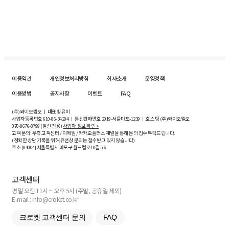
이용약관
개인정보처리방침
회사소개
운영정책
이용방법
공지사항
이벤트
FAQ
(주)와이오엘오 ㅣ 대표 황유미
사업자등록번호
610-86-34204
ㅣ 통신판매번호 2019-서울마포-1239 ㅣ 호스팅 (주)와이오엘오
070-8676-8799 (발신 전용)
사업자 정보 확인 >
고객 문의: 우측 고객센터 / 이메일 / 카카오플러스 채널을 통해 문의 접수 부탁드립니다.
(정확한 상담 기록을 위해 유선상 문의는 접수받고 있지 않습니다)
주소 [
04004
] 서울특별시 마포구 월드컵로10길
5-6
고객센터
평일 오전 11시 ~ 오후 5시 (주말, 공휴일 제외)
E-mail : info@croket.co.kr
크로켓 고객센터 문의
FAQ