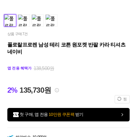
상품 구매 7건
폴로랄프로렌 남성 테리 코튼 원포켓 반팔 카라 티셔츠
네이비
138,500원
앱 전용 혜택가
2%
135,730원
찜
첫 구매, 앱 전용
10만원 쿠폰팩
받기