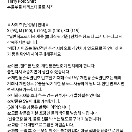
Terry Polo Shirt
부들부들 테리소재 폴로 셔츠
🌷사이즈 [남성용] 안내🌷
S (95), M (100), L (105), XL(110), XXL(115)
*일반적으로 미국 제품 (클래식핏 기준) 한치수 정도 더 크게 나온다고 생
각해주시면 됩니다.
*해당 사이즈는 일반적인 추천 사항으로 개인차가 있으므로 꼭 인터넷 후
기 등을 확인하시어 구매해주세요
🛫이름, 핸드폰 번호, 개인통관번호가 일치해야 합니다.
불일치시 배송지연이 생길 수 있습니다.
🛫개인통관식별번호 번호를 기재해주세요🙂 개인통관식별번호는 해외
거래시 개인정보 유출을 막기위한 용도로 사용하게 됩니다. 한번 만드시면
평생 사용가능합니다.
🛫미화 200불 초과 하는 경우 관부가세가 발생될수 있어요.
🛫반품은 5일이내로 가능합니다.
(5일이 넘은 상품은 반품이 어렵습니다)
🛫모든 상품은 기본 포장인 폴리백으로 발송해 드립니다.
(선물포장 불가, 폴로 선물 박스는 별도로 구매 가능합니다)
🛫교환: 구매대행으로 교환은 어렵습니다.
🛫환불: 구입 후 주문 무상 취소는 불가합니다. 미국 직배송 상품으로 반품