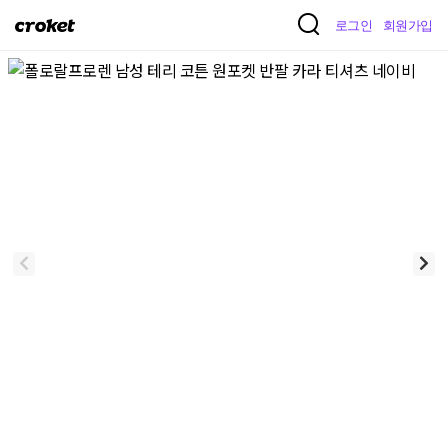
크
로그인
회원가입
로
켓