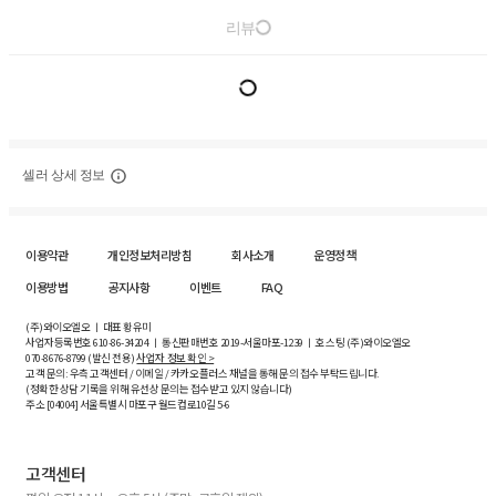
리뷰
셀러 상세 정보
이용약관
개인정보처리방침
회사소개
운영정책
이용방법
공지사항
이벤트
FAQ
(주)와이오엘오 ㅣ 대표 황유미
사업자등록번호
610-86-34204
ㅣ 통신판매번호 2019-서울마포-1239 ㅣ 호스팅 (주)와이오엘오
070-8676-8799 (발신 전용)
사업자 정보 확인 >
고객 문의: 우측 고객센터 / 이메일 / 카카오플러스 채널을 통해 문의 접수 부탁드립니다.
(정확한 상담 기록을 위해 유선상 문의는 접수받고 있지 않습니다)
주소 [
04004
] 서울특별시 마포구 월드컵로10길
5-6
고객센터