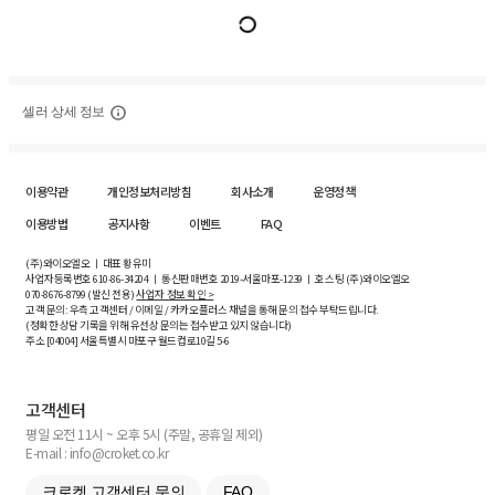
셀러 상세 정보
이용약관
개인정보처리방침
회사소개
운영정책
이용방법
공지사항
이벤트
FAQ
(주)와이오엘오 ㅣ 대표 황유미
사업자등록번호
610-86-34204
ㅣ 통신판매번호 2019-서울마포-1239 ㅣ 호스팅 (주)와이오엘오
070-8676-8799 (발신 전용)
사업자 정보 확인 >
고객 문의: 우측 고객센터 / 이메일 / 카카오플러스 채널을 통해 문의 접수 부탁드립니다.
(정확한 상담 기록을 위해 유선상 문의는 접수받고 있지 않습니다)
주소 [
04004
] 서울특별시 마포구 월드컵로10길
5-6
고객센터
평일 오전 11시 ~ 오후 5시 (주말, 공휴일 제외)
E-mail : info@croket.co.kr
크로켓 고객센터 문의
FAQ