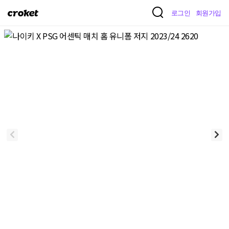
크
로그인
회원가입
로
켓