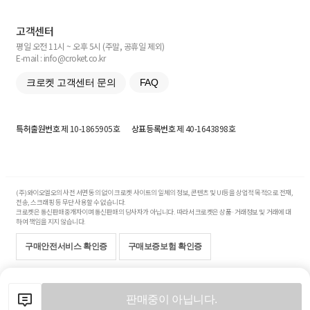
고객센터
평일 오전 11시 ~ 오후 5시 (주말, 공휴일 제외)
E-mail : info@croket.co.kr
크로켓 고객센터 문의
FAQ
특허출원번호
제 10-1865905호
상표등록번호
제 40-1643898호
(주)와이오엘오의 사전 서면 동의 없이 크로켓 사이트의 일체의 정보, 콘텐츠 및 UI등을 상업적 목적으로 전재,
전송, 스크래핑 등 무단 사용할 수 없습니다.
크로켓은 통신판매중개자이며 통신판매의 당사자가 아닙니다. 따라서 크로켓은 상품·거래정보 및 거래에 대
하여 책임을 지지 않습니다.
구매안전서비스 확인증
구매보증보험 확인증
Copyright© 2017-2026 YOLO Co, Ltd. All rights reserved.
판매중이 아닙니다.