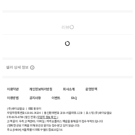
리뷰
셀러 상세 정보
이용약관
개인정보처리방침
회사소개
운영정책
이용방법
공지사항
이벤트
FAQ
(주)와이오엘오 ㅣ 대표 황유미
사업자등록번호
610-86-34204
ㅣ 통신판매번호 2019-서울마포-1239 ㅣ 호스팅 (주)와이오엘오
070-8676-8799 (발신 전용)
사업자 정보 확인 >
고객 문의: 우측 고객센터 / 이메일 / 카카오플러스 채널을 통해 문의 접수 부탁드립니다.
(정확한 상담 기록을 위해 유선상 문의는 접수받고 있지 않습니다)
주소 [
04004
] 서울특별시 마포구 월드컵로10길
5-6