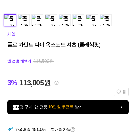
세일
폴로 가먼트 다이 옥스포드 셔츠 (클래식핏)
116,500원
앱 전용 혜택가
3%
113,005원
찜
첫 구매, 앱 전용
10만원 쿠폰팩
받기
해외배송
15,000원
합배송 가능