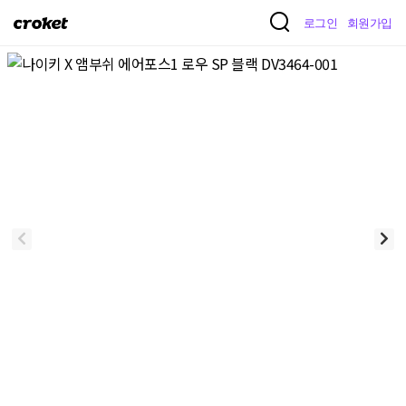
크
로그인
회원가입
로
켓