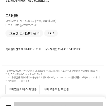
주소 [
04004
] 서울특별시 마포구 월드컵로10길
5-6
고객센터
평일 오전 11시 ~ 오후 5시 (주말, 공휴일 제외)
E-mail : info@croket.co.kr
크로켓 고객센터 문의
FAQ
특허출원번호
제 10-1865905호
상표등록번호
제 40-1643898호
(주)와이오엘오의 사전 서면 동의 없이 크로켓 사이트의 일체의 정보, 콘텐츠 및 UI등을 상업적 목적으로 전재,
전송, 스크래핑 등 무단 사용할 수 없습니다.
크로켓은 통신판매중개자이며 통신판매의 당사자가 아닙니다. 따라서 크로켓은 상품·거래정보 및 거래에 대
하여 책임을 지지 않습니다.
구매안전서비스 확인증
구매보증보험 확인증
Copyright© 2017-2026 YOLO Co, Ltd. All rights reserved.