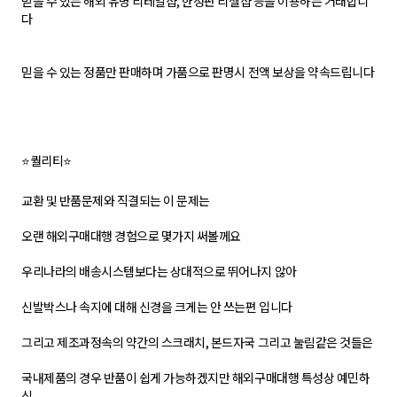
믿을 수 있는 해외 유명 리테일샵, 한정판 리셀샵 등을 이용하는 거래합니
다
믿을 수 있는 정품만 판매하며 가품으로 판명시 전액 보상을 약속드립니다
⭐퀄리티⭐
교환 및 반품문제와 직결되는 이 문제는
오랜 해외구매대행 경험으로 몇가지 써볼께요
우리나라의 배송시스템보다는 상대적으로 뛰어나지 않아
신발박스나 속지에 대해 신경을 크게는 안 쓰는편 입니다
그리고 제조과정속의 약간의 스크래치, 본드자국 그리고 눌림같은 것들은
국내제품의 경우 반품이 쉽게 가능하겠지만 해외구매대행 특성상 예민하
신