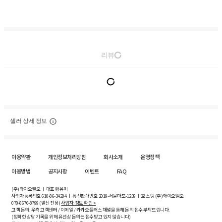
리뷰
셀러 상세 정보
이용약관
개인정보처리방침
회사소개
운영정책
이용방법
공지사항
이벤트
FAQ
(주)와이오엘오 ㅣ 대표 황유미
사업자등록번호
610-86-34204
ㅣ 통신판매번호 2019-서울마포-1239 ㅣ 호스팅 (주)와이오엘오
070-8676-8799 (발신 전용)
사업자 정보 확인 >
고객 문의: 우측 고객센터 / 이메일 / 카카오플러스 채널을 통해 문의 접수 부탁드립니다.
(정확한 상담 기록을 위해 유선상 문의는 접수받고 있지 않습니다)