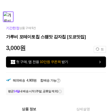
기간한정
상품 구매 9건
가루비 포테이토칩 스팸맛 감자칩 [도쿄맛집]
3,000원
찜
첫 구매, 앱 전용
10만원 쿠폰팩
받기
해외배송
4,900원
합배송 가능
평균
14일
내 배송 시작 (주말, 공휴일 제외)
상품 정보
상세설명