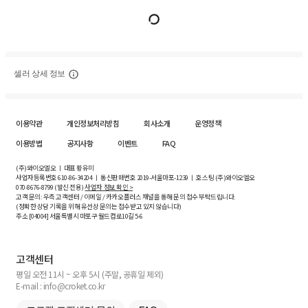
셀러 상세 정보
이용약관
개인정보처리방침
회사소개
운영정책
이용방법
공지사항
이벤트
FAQ
(주)와이오엘오 ㅣ 대표 황유미
사업자등록번호
610-86-34204
ㅣ 통신판매번호 2019-서울마포-1239 ㅣ 호스팅 (주)와이오엘오
070-8676-8799 (발신 전용)
사업자 정보 확인 >
고객 문의: 우측 고객센터 / 이메일 / 카카오플러스 채널을 통해 문의 접수 부탁드립니다.
(정확한 상담 기록을 위해 유선상 문의는 접수받고 있지 않습니다)
주소 [
04004
] 서울특별시 마포구 월드컵로10길
5-6
고객센터
평일 오전 11시 ~ 오후 5시 (주말, 공휴일 제외)
E-mail : info@croket.co.kr