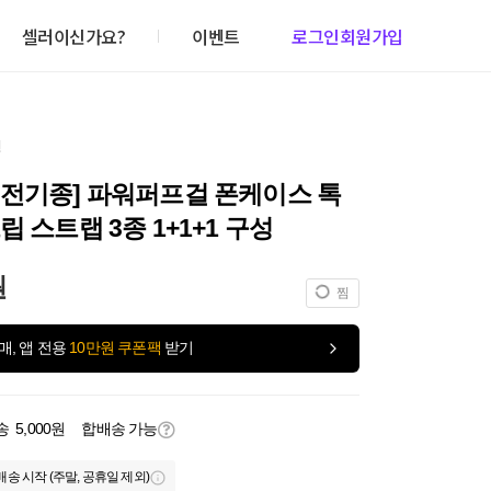
셀러이신가요?
이벤트
로그인
회원가입
건
 전기종] 파워퍼프걸 폰케이스 톡
립 스트랩 3종 1+1+1 구성
원
찜
매, 앱 전용
10만원 쿠폰팩
받기
송
5,000원
합배송 가능
배송 시작 (주말, 공휴일 제외)