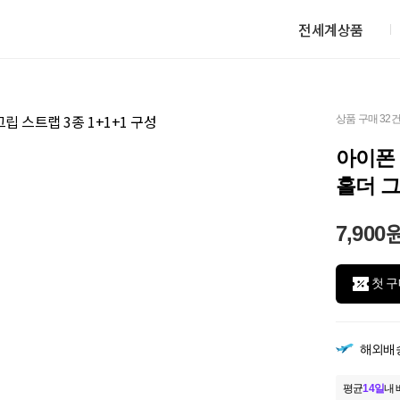
전세계상품
상품 구매 32
아이폰
홀더 그
7,900
첫 구
해외배
평균
14일
내 