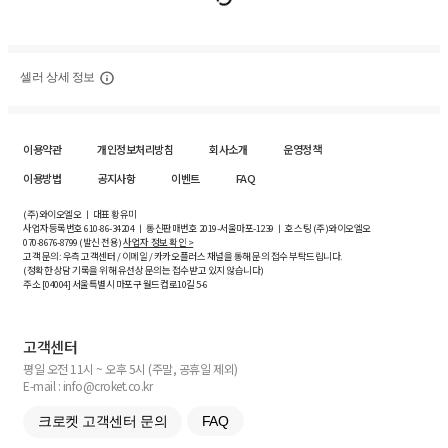
셀러 상세 정보
이용약관
개인정보처리방침
회사소개
운영정책
이용방법
공지사항
이벤트
FAQ
(주)와이오엘오 ㅣ 대표 황유미
사업자등록번호
610-86-34204
ㅣ 통신판매번호 2019-서울마포-1239 ㅣ 호스팅 (주)와이오엘오
070-8676-8799 (발신 전용)
사업자 정보 확인 >
고객 문의: 우측 고객센터 / 이메일 / 카카오플러스 채널을 통해 문의 접수 부탁드립니다.
(정확한 상담 기록을 위해 유선상 문의는 접수받고 있지 않습니다)
주소 [
04004
] 서울특별시 마포구 월드컵로10길
5-6
고객센터
평일 오전 11시 ~ 오후 5시 (주말, 공휴일 제외)
E-mail : info@croket.co.kr
크로켓 고객센터 문의
FAQ