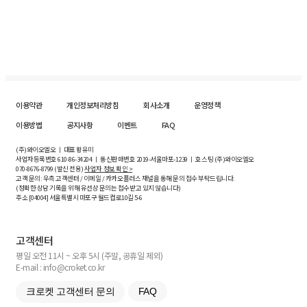
이용약관
개인정보처리방침
회사소개
운영정책
이용방법
공지사항
이벤트
FAQ
(주)와이오엘오 ㅣ 대표 황유미
사업자등록번호
610-86-34204
ㅣ 통신판매번호 2019-서울마포-1239 ㅣ 호스팅 (주)와이오엘오
070-8676-8799 (발신 전용)
사업자 정보 확인 >
고객 문의: 우측 고객센터 / 이메일 / 카카오플러스 채널을 통해 문의 접수 부탁드립니다.
(정확한 상담 기록을 위해 유선상 문의는 접수받고 있지 않습니다)
주소 [
04004
] 서울특별시 마포구 월드컵로10길
5-6
고객센터
평일 오전 11시 ~ 오후 5시 (주말, 공휴일 제외)
E-mail : info@croket.co.kr
크로켓 고객센터 문의
FAQ