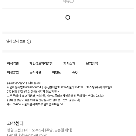
리뷰
셀러 상세 정보
이용약관
개인정보처리방침
회사소개
운영정책
이용방법
공지사항
이벤트
FAQ
(주)와이오엘오 ㅣ 대표 황유미
사업자등록번호
610-86-34204
ㅣ 통신판매번호 2019-서울마포-1239 ㅣ 호스팅 (주)와이오엘오
070-8676-8799 (발신 전용)
사업자 정보 확인 >
고객 문의: 우측 고객센터 / 이메일 / 카카오플러스 채널을 통해 문의 접수 부탁드립니다.
(정확한 상담 기록을 위해 유선상 문의는 접수받고 있지 않습니다)
주소 [
04004
] 서울특별시 마포구 월드컵로10길
5-6
고객센터
평일 오전 11시 ~ 오후 5시 (주말, 공휴일 제외)
E-mail : info@croket.co.kr