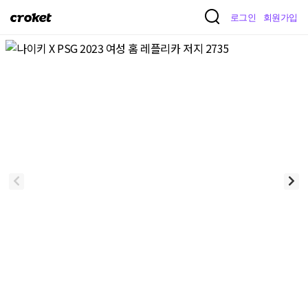
크
로그인
회원가입
로
켓