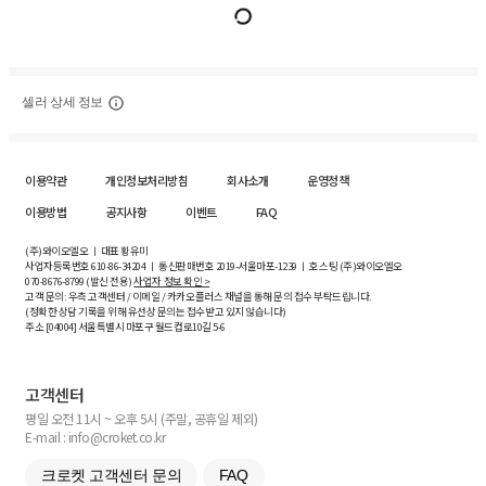
셀러 상세 정보
이용약관
개인정보처리방침
회사소개
운영정책
이용방법
공지사항
이벤트
FAQ
(주)와이오엘오 ㅣ 대표 황유미
사업자등록번호
610-86-34204
ㅣ 통신판매번호 2019-서울마포-1239 ㅣ 호스팅 (주)와이오엘오
070-8676-8799 (발신 전용)
사업자 정보 확인 >
고객 문의: 우측 고객센터 / 이메일 / 카카오플러스 채널을 통해 문의 접수 부탁드립니다.
(정확한 상담 기록을 위해 유선상 문의는 접수받고 있지 않습니다)
주소 [
04004
] 서울특별시 마포구 월드컵로10길
5-6
고객센터
평일 오전 11시 ~ 오후 5시 (주말, 공휴일 제외)
E-mail : info@croket.co.kr
크로켓 고객센터 문의
FAQ