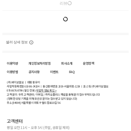
리뷰
셀러 상세 정보
이용약관
개인정보처리방침
회사소개
운영정책
이용방법
공지사항
이벤트
FAQ
(주)와이오엘오 ㅣ 대표 황유미
사업자등록번호
610-86-34204
ㅣ 통신판매번호 2019-서울마포-1239 ㅣ 호스팅 (주)와이오엘오
070-8676-8799 (발신 전용)
사업자 정보 확인 >
고객 문의: 우측 고객센터 / 이메일 / 카카오플러스 채널을 통해 문의 접수 부탁드립니다.
(정확한 상담 기록을 위해 유선상 문의는 접수받고 있지 않습니다)
주소 [
04004
] 서울특별시 마포구 월드컵로10길
5-6
고객센터
평일 오전 11시 ~ 오후 5시 (주말, 공휴일 제외)