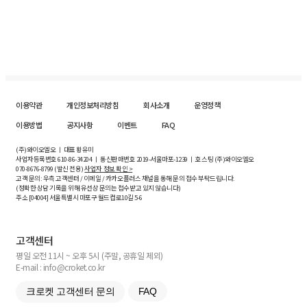
이용약관
개인정보처리방침
회사소개
운영정책
이용방법
공지사항
이벤트
FAQ
(주)와이오엘오 ㅣ 대표 황유미
사업자등록번호
610-86-34204
ㅣ 통신판매번호 2019-서울마포-1239 ㅣ 호스팅 (주)와이오엘오
070-8676-8799 (발신 전용)
사업자 정보 확인 >
고객 문의: 우측 고객센터 / 이메일 / 카카오플러스 채널을 통해 문의 접수 부탁드립니다.
(정확한 상담 기록을 위해 유선상 문의는 접수받고 있지 않습니다)
주소 [
04004
] 서울특별시 마포구 월드컵로10길
5-6
고객센터
평일 오전 11시 ~ 오후 5시 (주말, 공휴일 제외)
E-mail : info@croket.co.kr
크로켓 고객센터 문의
FAQ