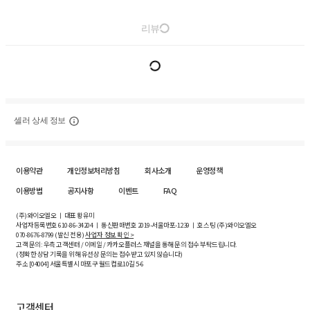
리뷰
셀러 상세 정보
이용약관
개인정보처리방침
회사소개
운영정책
이용방법
공지사항
이벤트
FAQ
(주)와이오엘오 ㅣ 대표 황유미
사업자등록번호
610-86-34204
ㅣ 통신판매번호 2019-서울마포-1239 ㅣ 호스팅 (주)와이오엘오
070-8676-8799 (발신 전용)
사업자 정보 확인 >
고객 문의: 우측 고객센터 / 이메일 / 카카오플러스 채널을 통해 문의 접수 부탁드립니다.
(정확한 상담 기록을 위해 유선상 문의는 접수받고 있지 않습니다)
주소 [
04004
] 서울특별시 마포구 월드컵로10길
5-6
고객센터