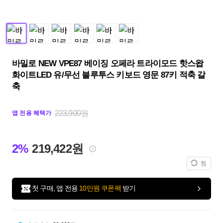
바밀로 NEW VPE87 베이징 오페라 트라이모드 핫스왑
화이트LED 유/무선 블루투스 키보드 영문 87키 적축 갈
축
223,900원
앱 전용 혜택가
2%
219,422원
찜
첫 구매, 앱 전용
10만원 쿠폰팩
받기