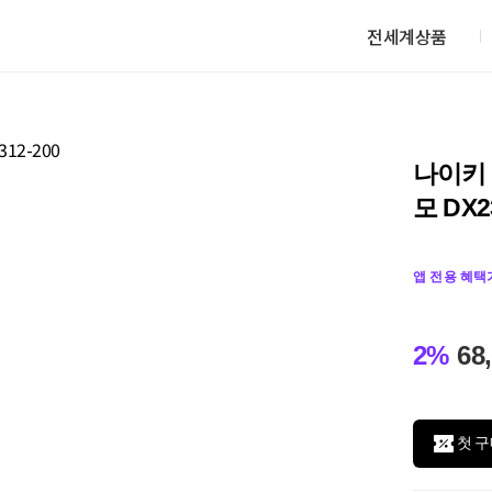
전세계상품
나이키
모 DX2
앱 전용 혜택
2%
68
첫 구