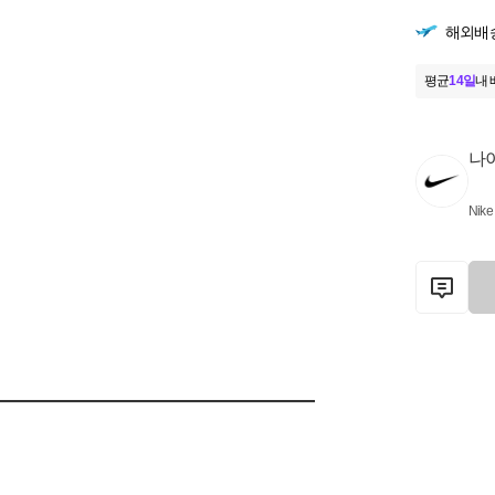
해외배
평균
14일
내 
나
Nike