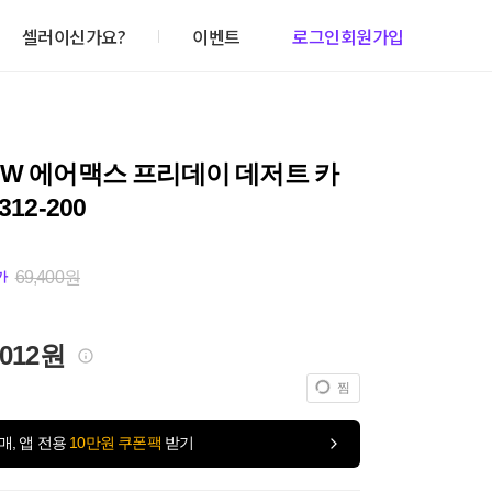
셀러이신가요?
이벤트
로그인
회원가입
 W 에어맥스 프리데이 데저트 카
312-200
69,400원
가
,012원
찜
매, 앱 전용
10만원 쿠폰팩
받기