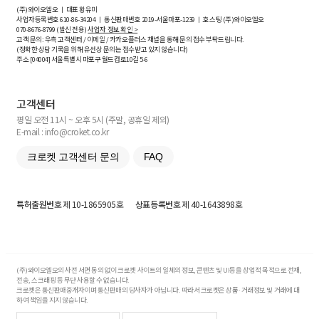
(주)와이오엘오 ㅣ 대표 황유미
사업자등록번호
610-86-34204
ㅣ 통신판매번호 2019-서울마포-1239 ㅣ 호스팅 (주)와이오엘오
070-8676-8799 (발신 전용)
사업자 정보 확인 >
고객 문의: 우측 고객센터 / 이메일 / 카카오플러스 채널을 통해 문의 접수 부탁드립니다.
(정확한 상담 기록을 위해 유선상 문의는 접수받고 있지 않습니다)
주소 [
04004
] 서울특별시 마포구 월드컵로10길
5-6
고객센터
평일 오전 11시 ~ 오후 5시 (주말, 공휴일 제외)
E-mail : info@croket.co.kr
크로켓 고객센터 문의
FAQ
특허출원번호
제 10-1865905호
상표등록번호
제 40-1643898호
(주)와이오엘오의 사전 서면 동의 없이 크로켓 사이트의 일체의 정보, 콘텐츠 및 UI등을 상업적 목적으로 전재,
전송, 스크래핑 등 무단 사용할 수 없습니다.
크로켓은 통신판매중개자이며 통신판매의 당사자가 아닙니다. 따라서 크로켓은 상품·거래정보 및 거래에 대
하여 책임을 지지 않습니다.