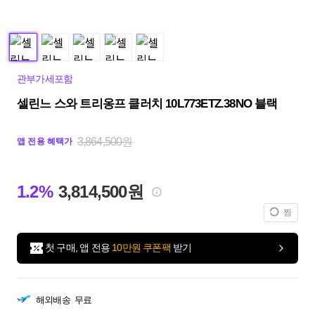
관부가세포함
셀린느 스와 트리옹프 클러치 10L773ETZ.38NO 블랙
3,864,500원
앱 전용 혜택가
1.2%
3,814,500원
찜
첫 구매, 앱 전용
10만원 쿠폰팩
받기
해외배송
무료