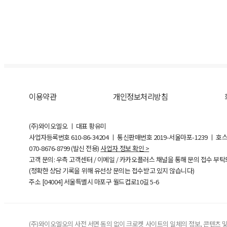
이용약관
개인정보처리방침
(주)와이오엘오 ㅣ 대표 황유미
사업자등록번호
610-86-34204
ㅣ 통신판매번호 2019-서울마포-1239 ㅣ 호
070-8676-8799 (발신 전용)
사업자 정보 확인 >
고객 문의: 우측 고객센터 / 이메일 / 카카오플러스 채널을 통해 문의 접수 부
(정확한 상담 기록을 위해 유선상 문의는 접수받고 있지 않습니다)
주소 [
04004
] 서울특별시 마포구 월드컵로10길
5-6
(주)와이오엘오의 사전 서면 동의 없이 크로켓 사이트의 일체의 정보, 콘텐츠 및 