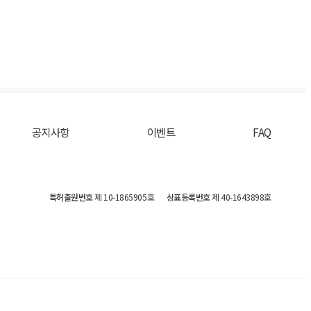
공지사항
이벤트
FAQ
특허출원번호
제 10-1865905호
상표등록번호
제 40-1643898호