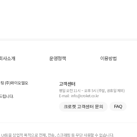
회사소개
운영정책
이용방법
스팅 (주)와이오엘오
고객센터
평일 오전 11시 ~ 오후 5시 (주말, 공휴일 제외)
E-mail : info@croket.co.kr
탁드립니다.
크로켓 고객센터 문의
FAQ
UI등을 상업적 목적으로 전재, 전송, 스크래핑 등 무단 사용할 수 없습니다.