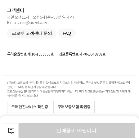
고객센터
평일 오전 11시 ~ 오후 5시 (주말, 공휴일 제외)
E-mail : info@croket.co.kr
크로켓 고객센터 문의
FAQ
특허출원번호
제 10-1865905호
상표등록번호
제 40-1643898호
(주)와이오엘오의 사전 서면 동의 없이 크로켓 사이트의 일체의 정보, 콘텐츠 및 UI등을 상업적 목적으로 전재,
전송, 스크래핑 등 무단 사용할 수 없습니다.
크로켓은 통신판매중개자이며 통신판매의 당사자가 아닙니다. 따라서 크로켓은 상품·거래정보 및 거래에 대
하여 책임을 지지 않습니다.
구매안전서비스 확인증
구매보증보험 확인증
Copyright© 2017-2026 YOLO Co, Ltd. All rights reserved.
판매중이 아닙니다.