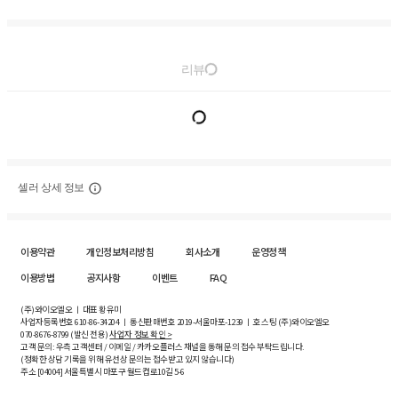
리뷰
셀러 상세 정보
이용약관
개인정보처리방침
회사소개
운영정책
이용방법
공지사항
이벤트
FAQ
(주)와이오엘오 ㅣ 대표 황유미
사업자등록번호
610-86-34204
ㅣ 통신판매번호 2019-서울마포-1239 ㅣ 호스팅 (주)와이오엘오
070-8676-8799 (발신 전용)
사업자 정보 확인 >
고객 문의: 우측 고객센터 / 이메일 / 카카오플러스 채널을 통해 문의 접수 부탁드립니다.
(정확한 상담 기록을 위해 유선상 문의는 접수받고 있지 않습니다)
주소 [
04004
] 서울특별시 마포구 월드컵로10길
5-6