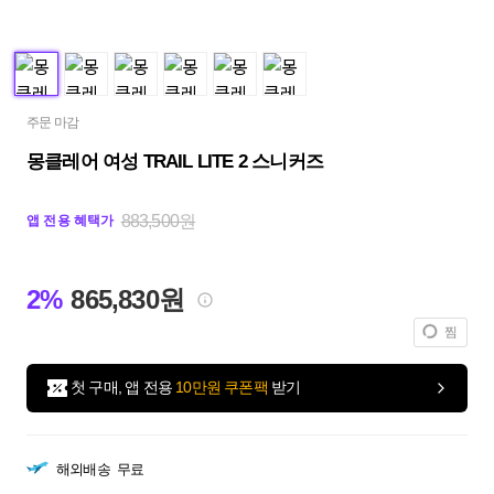
주문 마감
몽클레어 여성 TRAIL LITE 2 스니커즈
883,500원
앱 전용 혜택가
2%
865,830원
찜
첫 구매, 앱 전용
10만원 쿠폰팩
받기
해외배송
무료