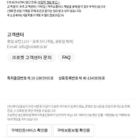
070-8676-8799 (발신 전용)
사업자 정보 확인 >
고객 문의: 우측 고객센터 / 이메일 / 카카오플러스 채널을 통해 문의 접수 부탁드립니다.
(정확한 상담 기록을 위해 유선상 문의는 접수받고 있지 않습니다)
주소 [
04004
] 서울특별시 마포구 월드컵로10길
5-6
고객센터
평일 오전 11시 ~ 오후 5시 (주말, 공휴일 제외)
E-mail : info@croket.co.kr
크로켓 고객센터 문의
FAQ
특허출원번호
제 10-1865905호
상표등록번호
제 40-1643898호
(주)와이오엘오의 사전 서면 동의 없이 크로켓 사이트의 일체의 정보, 콘텐츠 및 UI등을 상업적 목적으로 전재,
전송, 스크래핑 등 무단 사용할 수 없습니다.
크로켓은 통신판매중개자이며 통신판매의 당사자가 아닙니다. 따라서 크로켓은 상품·거래정보 및 거래에 대
하여 책임을 지지 않습니다.
구매안전서비스 확인증
구매보증보험 확인증