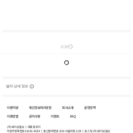
리뷰
셀러 상세 정보
이용약관
개인정보처리방침
회사소개
운영정책
이용방법
공지사항
이벤트
FAQ
(주)와이오엘오 ㅣ 대표 황유미
사업자등록번호
610-86-34204
ㅣ 통신판매번호 2019-서울마포-1239 ㅣ 호스팅 (주)와이오엘오