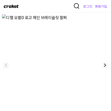
크
로그인
회원가입
로
켓