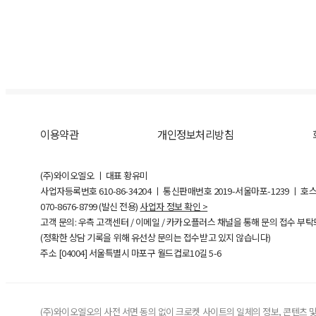
이용약관
개인정보처리방침
(주)와이오엘오 ㅣ 대표 황유미
사업자등록번호
610-86-34204
ㅣ 통신판매번호 2019-서울마포-1239 ㅣ 호
070-8676-8799 (발신 전용)
사업자 정보 확인 >
고객 문의: 우측 고객센터 / 이메일 / 카카오플러스 채널을 통해 문의 접수 부
(정확한 상담 기록을 위해 유선상 문의는 접수받고 있지 않습니다)
주소 [
04004
] 서울특별시 마포구 월드컵로10길
5-6
(주)와이오엘오의 사전 서면 동의 없이 크로켓 사이트의 일체의 정보, 콘텐츠 및 