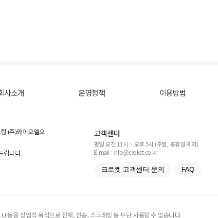
회사소개
운영정책
이용방법
스팅 (주)와이오엘오
고객센터
평일 오전 11시 ~ 오후 5시 (주말, 공휴일 제외)
E-mail : info@croket.co.kr
탁드립니다.
크로켓 고객센터 문의
FAQ
UI등을 상업적 목적으로 전재, 전송, 스크래핑 등 무단 사용할 수 없습니다.