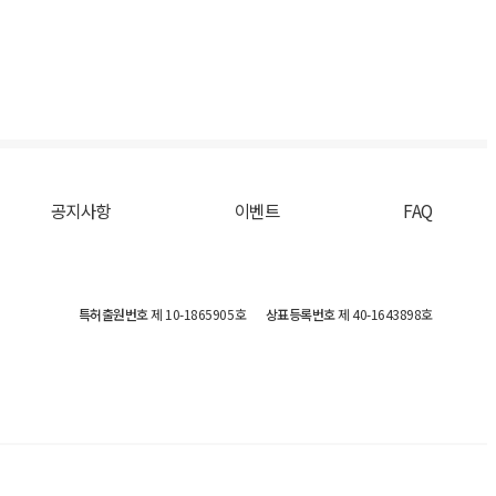
공지사항
이벤트
FAQ
특허출원번호
제 10-1865905호
상표등록번호
제 40-1643898호