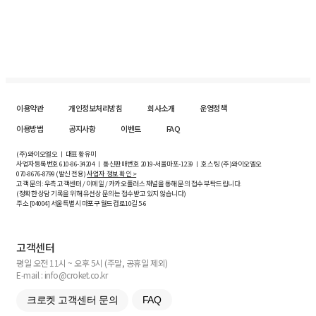
이용약관
개인정보처리방침
회사소개
운영정책
이용방법
공지사항
이벤트
FAQ
(주)와이오엘오 ㅣ 대표 황유미
사업자등록번호
610-86-34204
ㅣ 통신판매번호 2019-서울마포-1239 ㅣ 호스팅 (주)와이오엘오
070-8676-8799 (발신 전용)
사업자 정보 확인 >
고객 문의: 우측 고객센터 / 이메일 / 카카오플러스 채널을 통해 문의 접수 부탁드립니다.
(정확한 상담 기록을 위해 유선상 문의는 접수받고 있지 않습니다)
주소 [
04004
] 서울특별시 마포구 월드컵로10길
5-6
고객센터
평일 오전 11시 ~ 오후 5시 (주말, 공휴일 제외)
E-mail : info@croket.co.kr
크로켓 고객센터 문의
FAQ