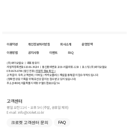
이용약관
개인정보처리방침
회사소개
운영정책
이용방법
공지사항
이벤트
FAQ
(주)와이오엘오 ㅣ 대표 황유미
사업자등록번호
610-86-34204
ㅣ 통신판매번호 2019-서울마포-1239 ㅣ 호스팅 (주)와이오엘오
070-8676-8799 (발신 전용)
사업자 정보 확인 >
고객 문의: 우측 고객센터 / 이메일 / 카카오플러스 채널을 통해 문의 접수 부탁드립니다.
(정확한 상담 기록을 위해 유선상 문의는 접수받고 있지 않습니다)
주소 [
04004
] 서울특별시 마포구 월드컵로10길
5-6
고객센터
평일 오전 11시 ~ 오후 5시 (주말, 공휴일 제외)
E-mail : info@croket.co.kr
크로켓 고객센터 문의
FAQ