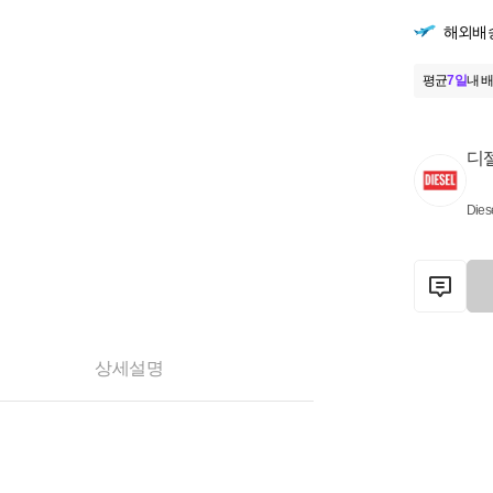
해외배
평균
7일
내 배
디
Dies
상세설명