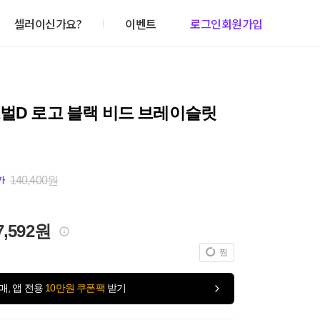
셀러이신가요?
이벤트
로그인
회원가입
벌D 로고 블랙 비드 브레이슬릿
140,400원
가
7,592원
찜
매, 앱 전용
10만원 쿠폰팩
받기