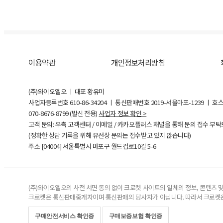
이용약관
개인정보처리방침
(주)와이오엘오 ㅣ 대표 황유미
사업자등록번호
610-86-34204
ㅣ 통신판매번호 2019-서울마포-1239 ㅣ 호
070-8676-8799 (발신 전용)
사업자 정보 확인 >
고객 문의: 우측 고객센터 / 이메일 / 카카오플러스 채널을 통해 문의 접수 부
(정확한 상담 기록을 위해 유선상 문의는 접수받고 있지 않습니다)
주소 [
04004
] 서울특별시 마포구 월드컵로10길
5-6
(주)와이오엘오의 사전 서면 동의 없이 크로켓 사이트의 일체의 정보, 콘텐츠 및 
크로켓은 통신판매중개자이며 통신판매의 당사자가 아닙니다. 따라서 크로켓은
구매안전서비스 확인증
구매보증보험 확인증