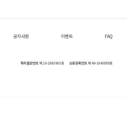
공지사항
이벤트
FAQ
특허출원번호
제 10-1865905호
상표등록번호
제 40-1643898호