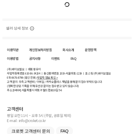
셀러 상세 정보
이용약관
개인정보처리방침
회사소개
운영정책
이용방법
공지사항
이벤트
FAQ
(주)와이오엘오 ㅣ 대표 황유미
사업자등록번호
610-86-34204
ㅣ 통신판매번호 2019-서울마포-1239 ㅣ 호스팅 (주)와이오엘오
070-8676-8799 (발신 전용)
사업자 정보 확인 >
고객 문의: 우측 고객센터 / 이메일 / 카카오플러스 채널을 통해 문의 접수 부탁드립니다.
(정확한 상담 기록을 위해 유선상 문의는 접수받고 있지 않습니다)
주소 [
04004
] 서울특별시 마포구 월드컵로10길
5-6
고객센터
평일 오전 11시 ~ 오후 5시 (주말, 공휴일 제외)
E-mail : info@croket.co.kr
크로켓 고객센터 문의
FAQ