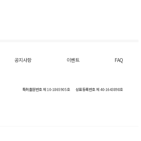
공지사항
이벤트
FAQ
특허출원번호
제 10-1865905호
상표등록번호
제 40-1643898호