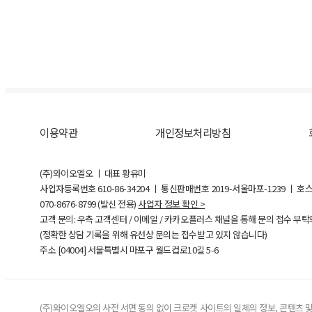
이용약관
개인정보처리방침
(주)와이오엘오 ㅣ 대표 황유미
사업자등록번호
610-86-34204
ㅣ 통신판매번호 2019-서울마포-1239 ㅣ 호
070-8676-8799 (발신 전용)
사업자 정보 확인 >
고객 문의: 우측 고객센터 / 이메일 / 카카오플러스 채널을 통해 문의 접수 부
(정확한 상담 기록을 위해 유선상 문의는 접수받고 있지 않습니다)
주소 [
04004
] 서울특별시 마포구 월드컵로10길
5-6
(주)와이오엘오의 사전 서면 동의 없이 크로켓 사이트의 일체의 정보, 콘텐츠 및 