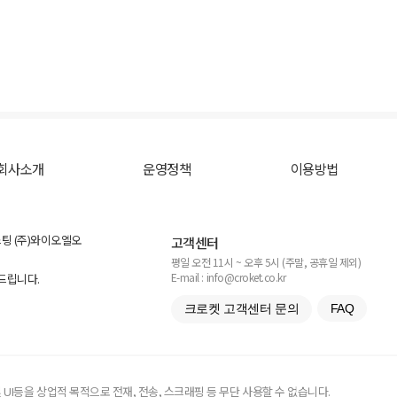
회사소개
운영정책
이용방법
스팅 (주)와이오엘오
고객센터
평일 오전 11시 ~ 오후 5시 (주말, 공휴일 제외)
E-mail : info@croket.co.kr
탁드립니다.
크로켓 고객센터 문의
FAQ
UI등을 상업적 목적으로 전재, 전송, 스크래핑 등 무단 사용할 수 없습니다.