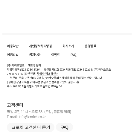
이용약관
개인정보처리방침
회사소개
운영정책
이용방법
공지사항
이벤트
FAQ
(주)와이오엘오 ㅣ 대표 황유미
사업자등록번호
610-86-34204
ㅣ 통신판매번호 2019-서울마포-1239 ㅣ 호스팅 (주)와이오엘오
070-8676-8799 (발신 전용)
사업자 정보 확인 >
고객 문의: 우측 고객센터 / 이메일 / 카카오플러스 채널을 통해 문의 접수 부탁드립니다.
(정확한 상담 기록을 위해 유선상 문의는 접수받고 있지 않습니다)
주소 [
04004
] 서울특별시 마포구 월드컵로10길
5-6
고객센터
평일 오전 11시 ~ 오후 5시 (주말, 공휴일 제외)
E-mail : info@croket.co.kr
크로켓 고객센터 문의
FAQ