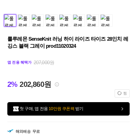
룰루레몬 SenseKnit 러닝 하이 라이즈 타이즈 28인치 레
깅스 블랙 그레이 prod11020324
207,000원
앱 전용 혜택가
2%
202,860원
찜
첫 구매, 앱 전용
10만원 쿠폰팩
받기
해외배송
무료