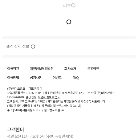
리뷰
셀러 상세 정보
이용약관
개인정보처리방침
회사소개
운영정책
이용방법
공지사항
이벤트
FAQ
(주)와이오엘오 ㅣ 대표 황유미
사업자등록번호
610-86-34204
ㅣ 통신판매번호 2019-서울마포-1239 ㅣ 호스팅 (주)와이오엘오
070-8676-8799 (발신 전용)
사업자 정보 확인 >
고객 문의: 우측 고객센터 / 이메일 / 카카오플러스 채널을 통해 문의 접수 부탁드립니다.
(정확한 상담 기록을 위해 유선상 문의는 접수받고 있지 않습니다)
주소 [
04004
] 서울특별시 마포구 월드컵로10길
5-6
고객센터
평일 오전 11시 ~ 오후 5시 (주말, 공휴일 제외)