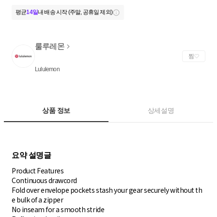
평균
14일
내 배송 시작 (주말, 공휴일 제외)
룰루레몬
찜
Lululemon
상품 정보
상세설명
Product Features
Continuous drawcord
Fold over envelope pockets stash your gear securely without th
e bulk of a zipper
No inseam for a smooth stride