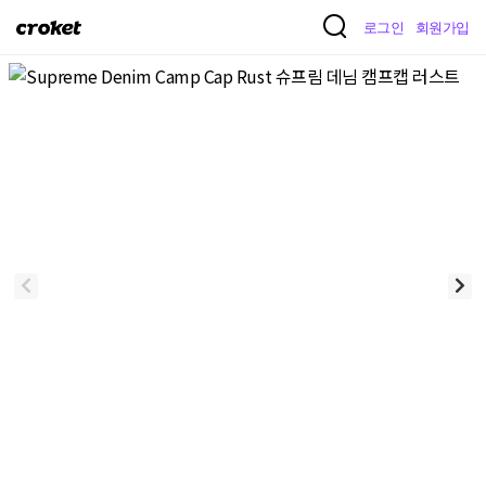
크
로그인
회원가입
로
켓