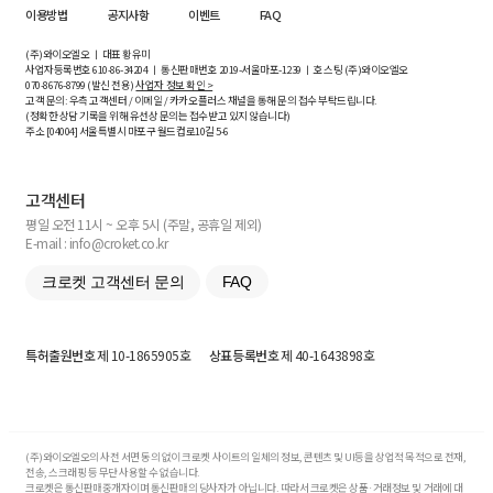
이용방법
공지사항
이벤트
FAQ
(주)와이오엘오 ㅣ 대표 황유미
사업자등록번호
610-86-34204
ㅣ 통신판매번호 2019-서울마포-1239 ㅣ 호스팅 (주)와이오엘오
070-8676-8799 (발신 전용)
사업자 정보 확인 >
고객 문의: 우측 고객센터 / 이메일 / 카카오플러스 채널을 통해 문의 접수 부탁드립니다.
(정확한 상담 기록을 위해 유선상 문의는 접수받고 있지 않습니다)
주소 [
04004
] 서울특별시 마포구 월드컵로10길
5-6
고객센터
평일 오전 11시 ~ 오후 5시 (주말, 공휴일 제외)
E-mail : info@croket.co.kr
크로켓 고객센터 문의
FAQ
특허출원번호
제 10-1865905호
상표등록번호
제 40-1643898호
(주)와이오엘오의 사전 서면 동의 없이 크로켓 사이트의 일체의 정보, 콘텐츠 및 UI등을 상업적 목적으로 전재,
전송, 스크래핑 등 무단 사용할 수 없습니다.
크로켓은 통신판매중개자이며 통신판매의 당사자가 아닙니다. 따라서 크로켓은 상품·거래정보 및 거래에 대