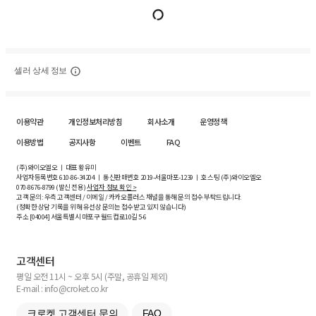
셀러 상세 정보
이용약관
개인정보처리방침
회사소개
운영정책
이용방법
공지사항
이벤트
FAQ
(주)와이오엘오 ㅣ 대표 황유미
사업자등록번호
610-86-34204
ㅣ 통신판매번호 2019-서울마포-1239 ㅣ 호스팅 (주)와이오엘오
070-8676-8799 (발신 전용)
사업자 정보 확인 >
고객 문의: 우측 고객센터 / 이메일 / 카카오플러스 채널을 통해 문의 접수 부탁드립니다.
(정확한 상담 기록을 위해 유선상 문의는 접수받고 있지 않습니다)
주소 [
04004
] 서울특별시 마포구 월드컵로10길
5-6
고객센터
평일 오전 11시 ~ 오후 5시 (주말, 공휴일 제외)
E-mail : info@croket.co.kr
크로켓 고객센터 문의
FAQ