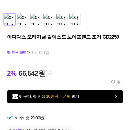
아디다스 오리지날 릴렉스드 보이프렌드 조거 GD2259
67,900원
앱 전용 혜택가
2%
66,542원
찜
첫 구매, 앱 전용
10만원 쿠폰팩
받기
해외배송
29,000원