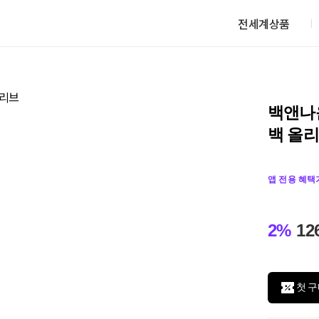
전세계상품
백앤나운
백 올
앱 전용 혜택
2%
12
첫 구