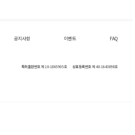
공지사항
이벤트
FAQ
특허출원번호
제 10-1865905호
상표등록번호
제 40-1643898호