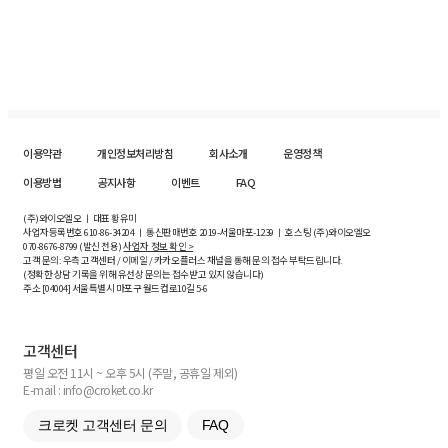
이용약관
개인정보처리방침
회사소개
운영정책
이용방법
공지사항
이벤트
FAQ
(주)와이오엘오 ㅣ 대표 황유미
사업자등록번호
610-86-34204
ㅣ 통신판매번호 2019-서울마포-1239 ㅣ 호스팅 (주)와이오엘오
070-8676-8799 (발신 전용)
사업자 정보 확인 >
고객 문의: 우측 고객센터 / 이메일 / 카카오플러스 채널을 통해 문의 접수 부탁드립니다.
(정확한 상담 기록을 위해 유선상 문의는 접수받고 있지 않습니다)
주소 [
04004
] 서울특별시 마포구 월드컵로10길
5-6
고객센터
평일 오전 11시 ~ 오후 5시 (주말, 공휴일 제외)
E-mail : info@croket.co.kr
크로켓 고객센터 문의
FAQ