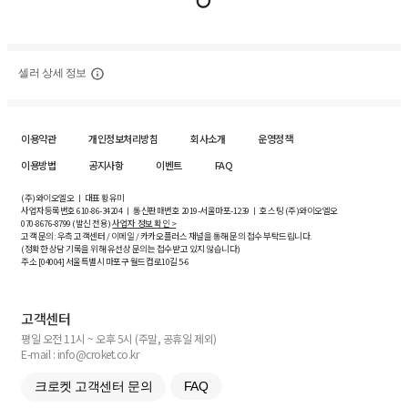
셀러 상세 정보
이용약관
개인정보처리방침
회사소개
운영정책
이용방법
공지사항
이벤트
FAQ
(주)와이오엘오 ㅣ 대표 황유미
사업자등록번호
610-86-34204
ㅣ 통신판매번호 2019-서울마포-1239 ㅣ 호스팅 (주)와이오엘오
070-8676-8799 (발신 전용)
사업자 정보 확인 >
고객 문의: 우측 고객센터 / 이메일 / 카카오플러스 채널을 통해 문의 접수 부탁드립니다.
(정확한 상담 기록을 위해 유선상 문의는 접수받고 있지 않습니다)
주소 [
04004
] 서울특별시 마포구 월드컵로10길
5-6
고객센터
평일 오전 11시 ~ 오후 5시 (주말, 공휴일 제외)
E-mail : info@croket.co.kr
크로켓 고객센터 문의
FAQ