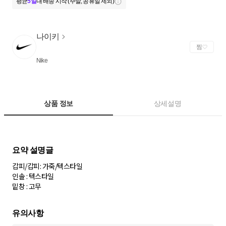
평균
5일
내 배송 시작 (주말, 공휴일 제외)
나이키
찜
Nike
상품 정보
상세설명
갑피/갑피: 가죽/텍스타일
인솔 : 텍스타일
밑창 : 고무