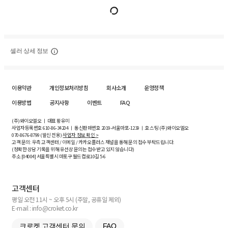
셀러 상세 정보
이용약관
개인정보처리방침
회사소개
운영정책
이용방법
공지사항
이벤트
FAQ
(주)와이오엘오 ㅣ 대표 황유미
사업자등록번호
610-86-34204
ㅣ 통신판매번호 2019-서울마포-1239 ㅣ 호스팅 (주)와이오엘오
070-8676-8799 (발신 전용)
사업자 정보 확인 >
고객 문의: 우측 고객센터 / 이메일 / 카카오플러스 채널을 통해 문의 접수 부탁드립니다.
(정확한 상담 기록을 위해 유선상 문의는 접수받고 있지 않습니다)
주소 [
04004
] 서울특별시 마포구 월드컵로10길
5-6
고객센터
평일 오전 11시 ~ 오후 5시 (주말, 공휴일 제외)
E-mail : info@croket.co.kr
크로켓 고객센터 문의
FAQ