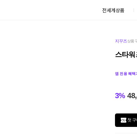
전세계상품
지꾸즈
상품 
스타워
앱 전용 혜택
3%
48
첫 구