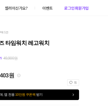
셀러이신가요?
이벤트
로그인
회원가입
구매 1건
즈 타임워치 레고워치
49,900원
가
,403원
찜
매, 앱 전용
10만원 쿠폰팩
받기