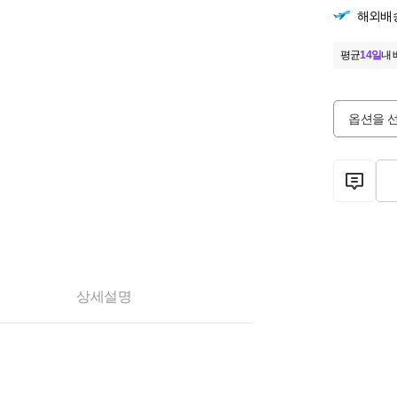
해외배
평균
14일
내 
옵션을 
상세설명